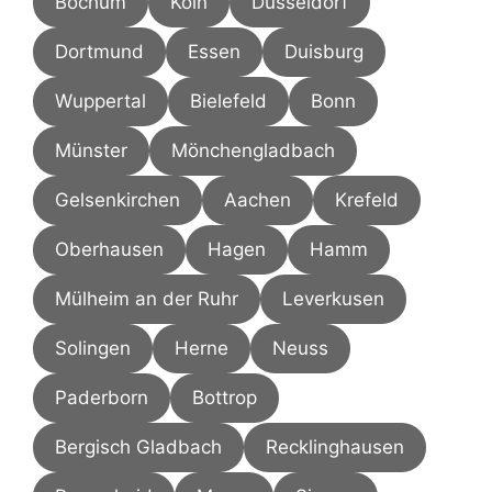
Bochum
Köln
Düsseldorf
Dortmund
Essen
Duisburg
Wuppertal
Bielefeld
Bonn
Münster
Mönchengladbach
Gelsenkirchen
Aachen
Krefeld
Oberhausen
Hagen
Hamm
Mülheim an der Ruhr
Leverkusen
Solingen
Herne
Neuss
Paderborn
Bottrop
Bergisch Gladbach
Recklinghausen