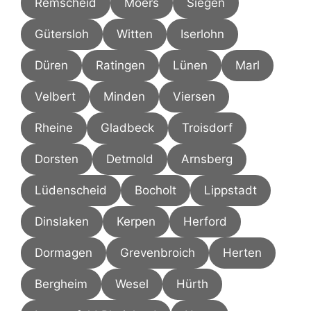
Remscheid
Moers
Siegen
Gütersloh
Witten
Iserlohn
Düren
Ratingen
Lünen
Marl
Velbert
Minden
Viersen
Rheine
Gladbeck
Troisdorf
Dorsten
Detmold
Arnsberg
Lüdenscheid
Bocholt
Lippstadt
Dinslaken
Kerpen
Herford
Dormagen
Grevenbroich
Herten
Bergheim
Wesel
Hürth