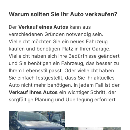
CITROEN C3, DACIA LOGAN, DACIA SANDERO, FIAT
C4, FORD FOCUS, HONDA CIVIC, HYUNDAI I30, KIA
BMW 4ER, FORD MONDEO, HYUNDAI I40, JAGUAR XE,
MERCEDES CLS, MERCEDES-BENZ S-KLASSE, PORSCHE
RC, MERCEDES-BENZ AMG, PORSCHE 911, TOYOTA
Z4, MERCEDES-BENZ E-KLASSE, MERCEDES-BENZ SLK,
KUGA, HYUNDAI TUCSON, JEEP RENEGADE, KIA SOUL,
PICASSO, CITROEN C4 PICASSO, CITROEN JUMPY,
500, FIAT PANDA, FIAT PUNTO, FORD FIESTA, FORD KA,
CEED, MAZDA 3, MERCEDES-BENZ A-KLASSE, MINI,
KIA OPTIMA, LEXUS IS, MAZDA 6, MERCEDES-BENZ C-
PANAMERA, VW PHAETON
GT86, VW SCIROCCO
MERCEDES-BENZ S-KLASSE, OPEL CASCADA,
KIA SPORTAGE, MAZDA CX-3, MERCEDES GLA, MINI
DACIA LODGY, FIAT 500L, FIAT DOBLO, FORD B-MAX,
Warum sollten Sie Ihr Auto verkaufen?
HONDA JAZZ, KIA PICANTO, KIA RIO, LANCIA YPSILON,
MITSUBISHI LANCER, OPEL ASTRA, PEUGEOT 308,
KLASSE, OPEL INSIGNIA, PEUGEOT 508, SKODA
PORSCHE BOXSTER
COUNTRYMAN, MITSUBISHI ASX, NISSAN JUKE,
FORD C-MAX, FORD S-MAX, FORD GALAXY, HYUNDAI
MAZDA 2, NISSAN MICRA, NISSAN NOTE, OPEL ADAM,
RENAULT MÈGANE, SEAT LEON, SKODA OCTAVIA,
SUPERB, TOYOTA AVENSIS, TOYOTA MIRAI, VW
NISSAN QUASHQAI, OPEL MOKKA, PEUGEOUT 2008,
IX20, MERCEDES-BENZ B-KLASSE, MERCEDES V-
OPEL CORSA, PEUGEOT 108, PEUGEOT 208, RENAULT
SKODA RAPID, TOYOTA AURIS, TOYOTA COROLLA,
PASSAT, VW CC, AUDI A6, AUDI A7, BMW 5ER, INFINITI
PEUGEOUT 4008, SKODA YETI, SUBARU FORESTER,
KLASSE, OPEL COMBO, OPEL MERIVA, OPEL VIVARO,
Der
Verkauf eines Autos
kann aus
TWINGO, SEAT IBIZA, SKODA FABIA, SUZUKI SWIFT,
TOYOTA PRIUS, VOLVO V40, VW BEETLE, VW GOLF, VW
Q70, JAGUAR XF, LEXUS GS, MERCEDES-BENZ E-
SUZUKI JIMMY, SUZUKI VITARA, TOYOTA RAV4, VW
OPEL ZAFIRA TOURER, PEUGEOT 5008, RENAULT
verschiedenen Gründen notwendig sein.
TOYOTA AYGO, TOYOTA YARIS,
JETTA
KLASSE, VOLVO V70, VOLVO XC70, VOLVO S80
TIGUAN
KANGOO, RENAULT SCÈNIC, RENAULT TRAFIC,
VW
POLO, VW UP
Vielleicht möchten Sie ein neues Fahrzeug
AUDI Q5, AUDI Q7, BMW X3, BMW X4, BMW X5, BMW
RENAULT ESCAPE, SEAT ALHAMBRA, TOYOTA VERSO,
X6, FORD EDGE, HYUNDAI SANTA FE, INFINITI QX50,
TOYOTA PRIUS PLUS, VW GOLF SPORTSVAN, VW
kaufen und benötigen Platz in Ihrer Garage.
INFINITI QX70, JEEP WRANGLER, JEEP CHEROKEE, JEEP
CADDY, VW TOURAN, VW SHARAN, VW MULTIVAN
Vielleicht haben sich Ihre Bedürfnisse geändert
GRAND CHEROKEE, KIA SORENTO, LAND ROVER
und Sie benötigen ein Fahrzeug, das besser zu
DISCOVERY, LEXUS NX, LEXUS RX, MERCEDES G-
KLASSE, MITSUBISHI OUTLANDER, NISSAM X-TRAIL,
Ihrem Lebensstil passt. Oder vielleicht haben
NISSAN PATHFINDER, NISSAN MURANO, RANGE
Sie einfach festgestellt, dass Sie Ihr aktuelles
ROVER, TOYOTA LAND CRUISER, VOLVO XC60, VOLVO
Auto nicht mehr benötigen. In jedem Fall ist der
XC90, VW TOUAREG
Verkauf Ihres Autos
ein wichtiger Schritt, der
sorgfältige Planung und Überlegung erfordert.