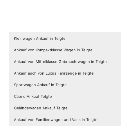
Kleinwagen Ankauf in Telgte
Ankauf von Kompaktklasse Wagen in Telgte
Ankauf von Mittelklasse Gebrauchtwagen in Telgte
Ankauf auch von Luxus Fahrzeuge in Telgte
Sportwagen Ankauf in Telgte
Cabrio Ankauf Telgte
Geländewagen Ankauf Telgte
Ankauf von Familienwagen und Vans in Telgte
ALFA ROMEO MITO,
ALFA ROMEO GIULIETTA, AUDI A3, BMW 1ER, CITROEN
ALFA ROMEO GIULIA, AUDI A4, AUDI A5, BMW 3ER,
AUDI A8, BMW 6ER, BMW 7ER, JAGUAR XJ, LEXUS LS,
AUDI TT, AUDI R8, BMW 6ER, FORD MUSTANG, LEXUS
AUDI A3, AUDI A5, AUDI TT, BMW 2ER, BMW 4ER, BMW
AUDI Q3, BMW X1, DACIA DUSTER, FIAT 500X, FORD
CITROEN NEMO, CITROEN BERLINGO, CITROEN C3
AUDI
A1, BMW MINI, Citroen C1,