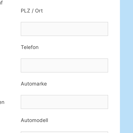
f
PLZ / Ort
Telefon
Automarke
en
Automodell