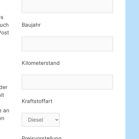
es
Baujahr
auch
Post
Kilometerstand
s
der
it
Kraftstoffart
e an
en
Preisvorstellung