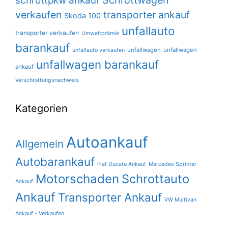
schrottpkw ankauf
verkaufen
transporter ankauf
Skoda 100
unfallauto
transporter verkaufen
Umweltprämie
barankauf
unfallwagen
unfallwagen
unfallauto verkaufen
unfallwagen barankauf
ankauf
Verschrottungsnachweis
Kategorien
Autoankauf
Allgemein
Autobarankauf
Fiat Ducato Ankauf
Mercedes Sprinter
Motorschaden
Schrottauto
Ankauf
Ankauf
Transporter Ankauf
VW Multivan
Ankauf - Verkaufen