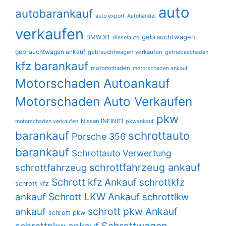
auto
autobarankauf
auto export
Autohandel
verkaufen
gebrauchtwagen
BMW X1
dieselauto
gebrauchtwagen ankauf
gebrauchtwagen verkaufen
getriebeschaden
kfz barankauf
motorschaden
motorschaden ankauf
Motorschaden Autoankauf
Motorschaden Auto Verkaufen
pkw
Nissan INFINITI
motorschaden verkaufen
pkwankauf
barankauf
schrottauto
Porsche 356
barankauf
Schrottauto Verwertung
schrottfahrzeug ankauf
schrottfahrzeug
Schrott kfz Ankauf
schrottkfz
schrott kfz
Schrott LKW Ankauf
ankauf
schrottlkw
schrott pkw Ankauf
ankauf
schrott pkw
Schrottwagen