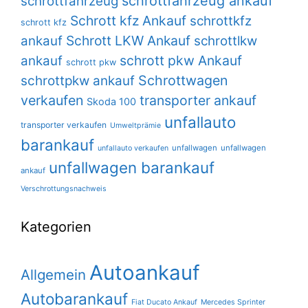
schrottfahrzeug ankauf
schrottfahrzeug
Schrott kfz Ankauf
schrottkfz
schrott kfz
Schrott LKW Ankauf
ankauf
schrottlkw
schrott pkw Ankauf
ankauf
schrott pkw
Schrottwagen
schrottpkw ankauf
verkaufen
transporter ankauf
Skoda 100
unfallauto
transporter verkaufen
Umweltprämie
barankauf
unfallwagen
unfallwagen
unfallauto verkaufen
unfallwagen barankauf
ankauf
Verschrottungsnachweis
Kategorien
Autoankauf
Allgemein
Autobarankauf
Fiat Ducato Ankauf
Mercedes Sprinter