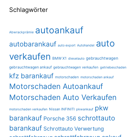
Schlagwörter
autoankauf
Abwrackprämie
auto
autobarankauf
auto export
Autohandel
verkaufen
gebrauchtwagen
BMW X1
dieselauto
gebrauchtwagen ankauf
gebrauchtwagen verkaufen
getriebeschaden
kfz barankauf
motorschaden
motorschaden ankauf
Motorschaden Autoankauf
Motorschaden Auto Verkaufen
pkw
Nissan INFINITI
motorschaden verkaufen
pkwankauf
barankauf
schrottauto
Porsche 356
barankauf
Schrottauto Verwertung