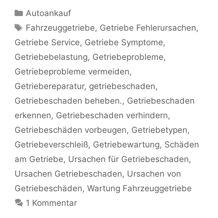
Kategorien
Autoankauf
Schlagwörter
Fahrzeuggetriebe
,
Getriebe Fehlerursachen
,
Getriebe Service
,
Getriebe Symptome
,
Getriebebelastung
,
Getriebeprobleme
,
Getriebeprobleme vermeiden
,
Getriebereparatur
,
getriebeschaden
,
Getriebeschaden beheben.
,
Getriebeschaden
erkennen
,
Getriebeschaden verhindern
,
Getriebeschäden vorbeugen
,
Getriebetypen
,
Getriebeverschleiß
,
Getriebewartung
,
Schäden
am Getriebe
,
Ursachen für Getriebeschaden
,
Ursachen Getriebeschaden
,
Ursachen von
Getriebeschäden
,
Wartung Fahrzeuggetriebe
1 Kommentar