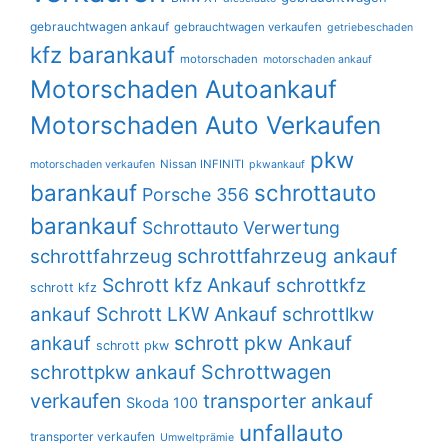
gebrauchtwagen ankauf
gebrauchtwagen verkaufen
getriebeschaden
kfz barankauf
motorschaden
motorschaden ankauf
Motorschaden Autoankauf
Motorschaden Auto Verkaufen
pkw
Nissan INFINITI
motorschaden verkaufen
pkwankauf
barankauf
schrottauto
Porsche 356
barankauf
Schrottauto Verwertung
schrottfahrzeug ankauf
schrottfahrzeug
Schrott kfz Ankauf
schrottkfz
schrott kfz
Schrott LKW Ankauf
ankauf
schrottlkw
schrott pkw Ankauf
ankauf
schrott pkw
Schrottwagen
schrottpkw ankauf
verkaufen
transporter ankauf
Skoda 100
unfallauto
transporter verkaufen
Umweltprämie