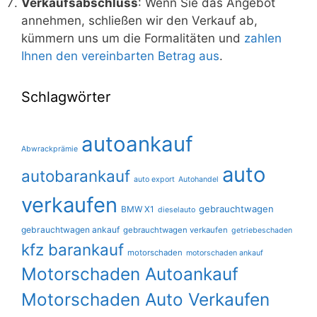
Verkaufsabschluss
: Wenn Sie das Angebot
annehmen, schließen wir den Verkauf ab,
kümmern uns um die Formalitäten und
zahlen
Ihnen den vereinbarten Betrag aus
.
Schlagwörter
autoankauf
Abwrackprämie
auto
autobarankauf
auto export
Autohandel
verkaufen
gebrauchtwagen
BMW X1
dieselauto
gebrauchtwagen ankauf
gebrauchtwagen verkaufen
getriebeschaden
kfz barankauf
motorschaden
motorschaden ankauf
Motorschaden Autoankauf
Motorschaden Auto Verkaufen