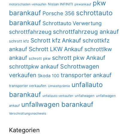
pkw
Nissan INFINITI
motorschaden verkaufen
pkwankauf
barankauf
schrottauto
Porsche 356
barankauf
Schrottauto Verwertung
schrottfahrzeug ankauf
schrottfahrzeug
Schrott kfz Ankauf
schrottkfz
schrott kfz
Schrott LKW Ankauf
ankauf
schrottlkw
schrott pkw Ankauf
ankauf
schrott pkw
Schrottwagen
schrottpkw ankauf
verkaufen
transporter ankauf
Skoda 100
unfallauto
transporter verkaufen
Umweltprämie
barankauf
unfallwagen
unfallwagen
unfallauto verkaufen
unfallwagen barankauf
ankauf
Verschrottungsnachweis
Kategorien