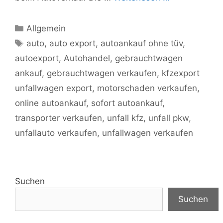
Kategorien
Allgemein
Schlagwörter
auto
,
auto export
,
autoankauf ohne tüv
,
autoexport
,
Autohandel
,
gebrauchtwagen
ankauf
,
gebrauchtwagen verkaufen
,
kfzexport
unfallwagen export
,
motorschaden verkaufen
,
online autoankauf
,
sofort autoankauf
,
transporter verkaufen
,
unfall kfz
,
unfall pkw
,
unfallauto verkaufen
,
unfallwagen verkaufen
Suchen
Suchen