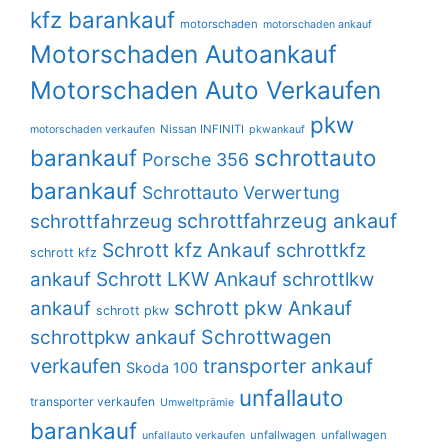
kfz barankauf
motorschaden
motorschaden ankauf
Motorschaden Autoankauf
Motorschaden Auto Verkaufen
pkw
Nissan INFINITI
motorschaden verkaufen
pkwankauf
barankauf
schrottauto
Porsche 356
barankauf
Schrottauto Verwertung
schrottfahrzeug ankauf
schrottfahrzeug
Schrott kfz Ankauf
schrottkfz
schrott kfz
Schrott LKW Ankauf
ankauf
schrottlkw
schrott pkw Ankauf
ankauf
schrott pkw
Schrottwagen
schrottpkw ankauf
verkaufen
transporter ankauf
Skoda 100
unfallauto
transporter verkaufen
Umweltprämie
barankauf
unfallwagen
unfallwagen
unfallauto verkaufen