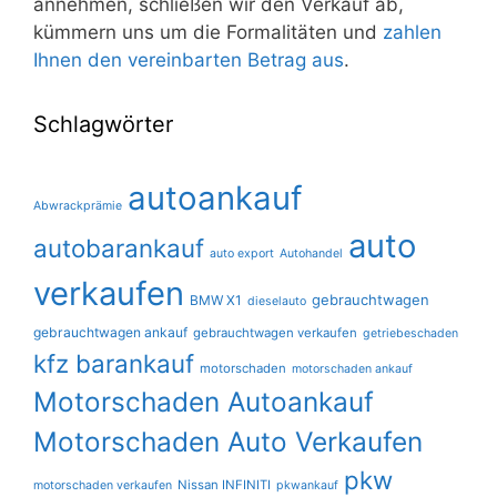
annehmen, schließen wir den Verkauf ab,
kümmern uns um die Formalitäten und
zahlen
Ihnen den vereinbarten Betrag aus
.
Schlagwörter
autoankauf
Abwrackprämie
auto
autobarankauf
auto export
Autohandel
verkaufen
gebrauchtwagen
BMW X1
dieselauto
gebrauchtwagen ankauf
gebrauchtwagen verkaufen
getriebeschaden
kfz barankauf
motorschaden
motorschaden ankauf
Motorschaden Autoankauf
Motorschaden Auto Verkaufen
pkw
Nissan INFINITI
motorschaden verkaufen
pkwankauf