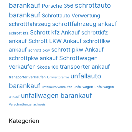
barankauf
schrottauto
Porsche 356
barankauf
Schrottauto Verwertung
schrottfahrzeug ankauf
schrottfahrzeug
Schrott kfz Ankauf
schrottkfz
schrott kfz
Schrott LKW Ankauf
ankauf
schrottlkw
schrott pkw Ankauf
ankauf
schrott pkw
Schrottwagen
schrottpkw ankauf
verkaufen
transporter ankauf
Skoda 100
unfallauto
transporter verkaufen
Umweltprämie
barankauf
unfallwagen
unfallwagen
unfallauto verkaufen
unfallwagen barankauf
ankauf
Verschrottungsnachweis
Kategorien