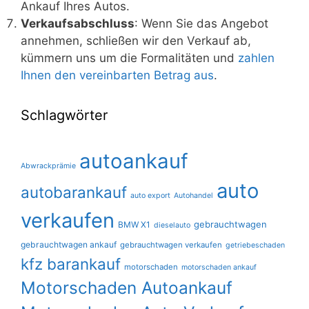
Ankauf Ihres Autos.
Verkaufsabschluss
: Wenn Sie das Angebot
annehmen, schließen wir den Verkauf ab,
kümmern uns um die Formalitäten und
zahlen
Ihnen den vereinbarten Betrag aus
.
Schlagwörter
autoankauf
Abwrackprämie
auto
autobarankauf
auto export
Autohandel
verkaufen
gebrauchtwagen
BMW X1
dieselauto
gebrauchtwagen ankauf
gebrauchtwagen verkaufen
getriebeschaden
kfz barankauf
motorschaden
motorschaden ankauf
Motorschaden Autoankauf