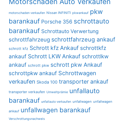
Motorschaden Auto Verkaufen
pkw
Nissan INFINITI
motorschaden verkaufen
pkwankauf
barankauf
schrottauto
Porsche 356
barankauf
Schrottauto Verwertung
schrottfahrzeug ankauf
schrottfahrzeug
Schrott kfz Ankauf
schrottkfz
schrott kfz
Schrott LKW Ankauf
ankauf
schrottlkw
schrott pkw Ankauf
ankauf
schrott pkw
Schrottwagen
schrottpkw ankauf
verkaufen
transporter ankauf
Skoda 100
unfallauto
transporter verkaufen
Umweltprämie
barankauf
unfallwagen
unfallwagen
unfallauto verkaufen
unfallwagen barankauf
ankauf
Verschrottungsnachweis