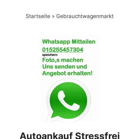
Zum
Inhalt
Startseite
»
Gebrauchtwagenmarkt
springen
Autoankauf Stressfrei